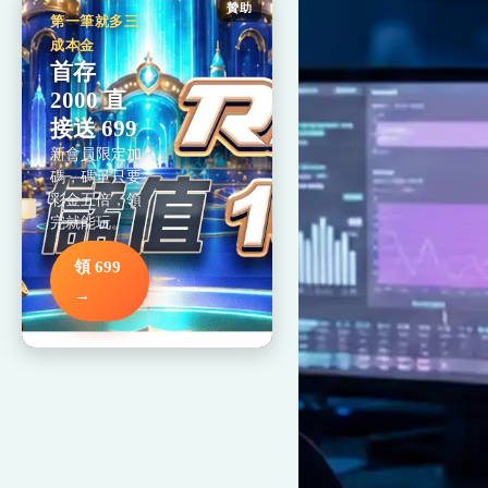
贊助
第一筆就多三
成本金
首存
2000 直
接送 699
新會員限定加
碼，碼量只要
彩金五倍，領
完就能玩。
領 699
→