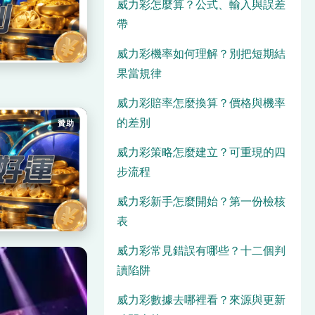
威力彩怎麼算？公式、輸入與誤差
帶
威力彩機率如何理解？別把短期結
果當規律
威力彩賠率怎麼換算？價格與機率
的差別
贊助
威力彩策略怎麼建立？可重現的四
步流程
威力彩新手怎麼開始？第一份檢核
表
威力彩常見錯誤有哪些？十二個判
讀陷阱
威力彩數據去哪裡看？來源與更新