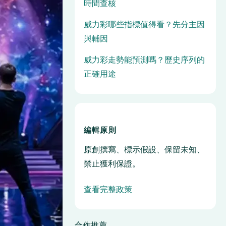
時間查核
威力彩哪些指標值得看？先分主因
與輔因
威力彩走勢能預測嗎？歷史序列的
正確用途
編輯原則
原創撰寫、標示假設、保留未知、
禁止獲利保證。
查看完整政策
合作推薦