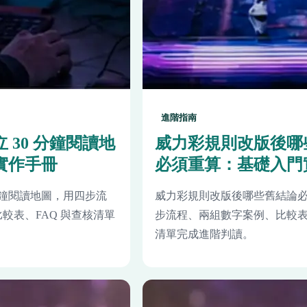
進階指南
 30 分鐘閱讀地
威力彩規則改版後哪
實作手冊
必須重算：基礎入門
分鐘閱讀地圖，用四步流
威力彩規則改版後哪些舊結論
較表、FAQ 與查核清單
步流程、兩組數字案例、比較表、
清單完成進階判讀。