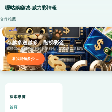
嚦咕娛樂城-威力彩情報
合作推薦
你現在卡在哪一階？
存越多送越多，階梯彩金
累積儲值達標自動解鎖對應彩金，階梯越高送越狠。
看我能領多少 →
探索導覽
首頁