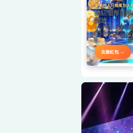
手慢的人只能看別人
搶紅包每日限
開放
當日存款達標即可到
頁搶紅包，手速決定
額。
去搶紅包 →