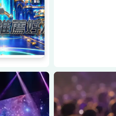
贊助
領
量
首
金