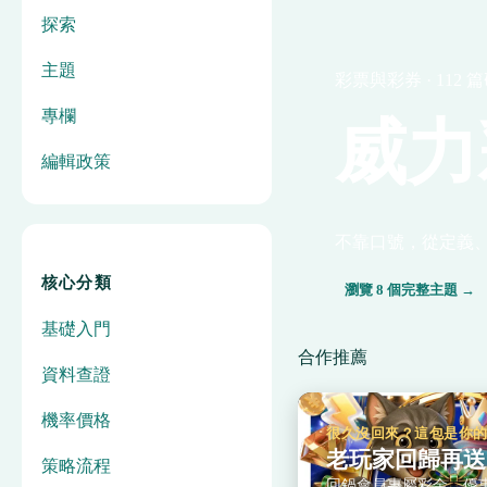
探索
主題
彩票與彩券 · 112 
專欄
威力
編輯政策
不靠口號，從定義
核心分類
瀏覽 8 個完整主題 →
基礎入門
合作推薦
資料查證
機率價格
很久沒回來？這包是你
老玩家回歸再送
策略流程
回鍋會員專屬彩金，優