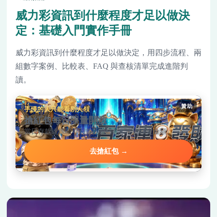
威力彩資訊到什麼程度才足以做決
定：基礎入門實作手冊
威力彩資訊到什麼程度才足以做決定，用四步流程、兩
組數字案例、比較表、FAQ 與查核清單完成進階判
讀。
贊助
手慢的人只能看別人領
搶紅包每日限量開放
當日存款達標即可到首頁搶紅包，手速決定金額。
去搶紅包 →