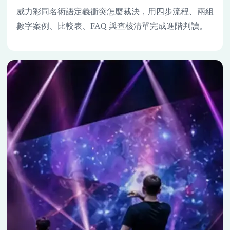
威力彩同名術語定義衝突怎麼裁決，用四步流程、兩組
數字案例、比較表、FAQ 與查核清單完成進階判讀。