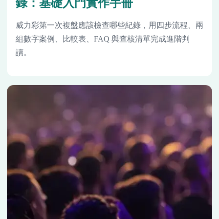
錄：基礎入門實作手冊
威力彩第一次複盤應該檢查哪些紀錄，用四步流程、兩
組數字案例、比較表、FAQ 與查核清單完成進階判
讀。