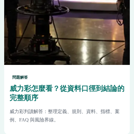
問題解答
威力彩怎麼看？從資料口徑到結論的
完整順序
威力彩判讀解答：整理定義、規則、資料、指標、案
例、FAQ 與風險界線。