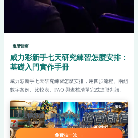
進階指南
威力彩新手七天研究練習怎麼安排：
基礎入門實作手冊
威力彩新手七天研究練習怎麼安排，用四步流程、兩組
數字案例、比較表、FAQ 與查核清單完成進階判讀。
贊助
今天的轉盤還沒人轉走
天天轉好運，轉盤等你抽
單筆存款 3000 就送轉盤機會，最高 2888 每天都能中。
免費抽一次 →