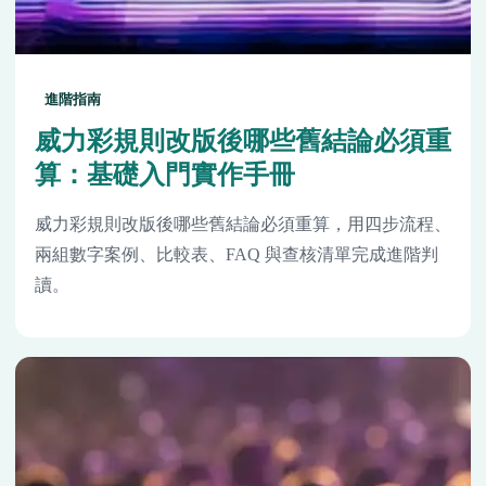
進階指南
威力彩規則改版後哪些舊結論必須重
算：基礎入門實作手冊
威力彩規則改版後哪些舊結論必須重算，用四步流程、
兩組數字案例、比較表、FAQ 與查核清單完成進階判
讀。