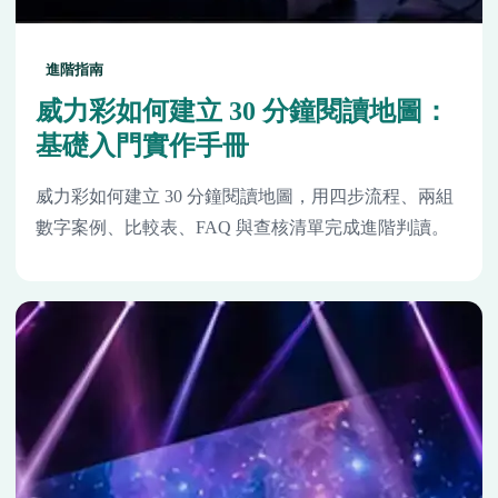
進階指南
威力彩如何建立 30 分鐘閱讀地圖：
基礎入門實作手冊
威力彩如何建立 30 分鐘閱讀地圖，用四步流程、兩組
數字案例、比較表、FAQ 與查核清單完成進階判讀。