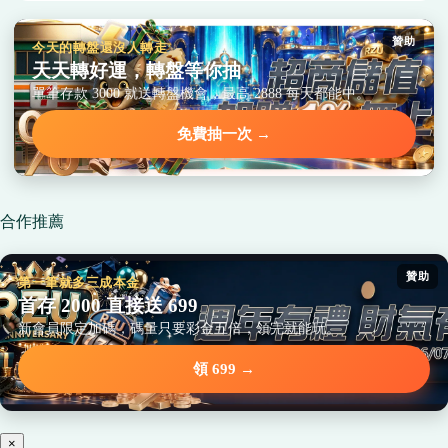
贊助
今天的轉盤還沒人轉走
天天轉好運，轉盤等你抽
單筆存款 3000 就送轉盤機會，最高 2888 每天都能中。
免費抽一次 →
合作推薦
贊助
第一筆就多三成本金
首存 2000 直接送 699
新會員限定加碼，碼量只要彩金五倍，領完就能玩。
領 699 →
×