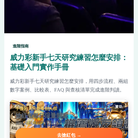
進階指南
威力彩新手七天研究練習怎麼安排：
基礎入門實作手冊
威力彩新手七天研究練習怎麼安排，用四步流程、兩組
數字案例、比較表、FAQ 與查核清單完成進階判讀。
贊助
手慢的人只能看別人領
搶紅包每日限量開放
當日存款達標即可到首頁搶紅包，手速決定金額。
去搶紅包 →