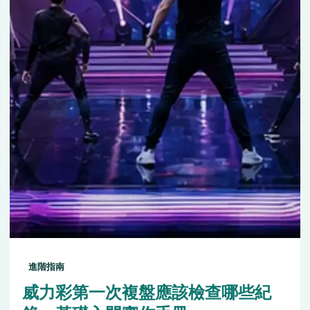
進階指南
威力彩第一次複盤應該檢查哪些紀