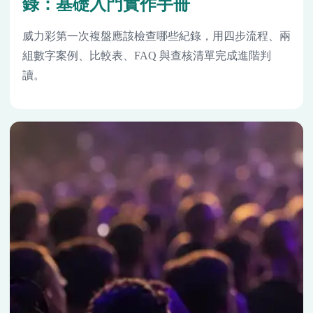
錄：基礎入門實作手冊
威力彩第一次複盤應該檢查哪些紀錄，用四步流程、兩
組數字案例、比較表、FAQ 與查核清單完成進階判
讀。