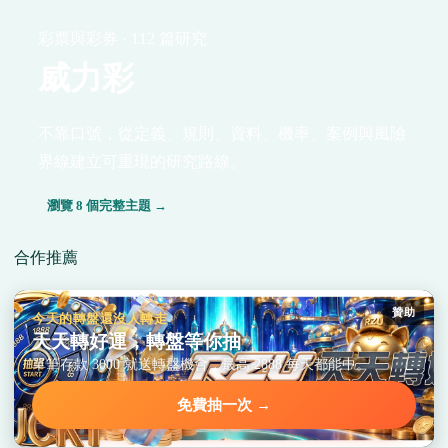
彩票與彩券 · 112 篇研究
威力彩
不靠口號，從定義、規則、資料、機率、案例與風險
界線建立可重現的研究路線。
瀏覽 8 個完整主題 →
合作推薦
贊助
今天的轉盤還沒人轉走
天天轉好運，轉盤等你抽
單筆存款 3000 就送轉盤機會，最高 2888 每天都能中。
免費抽一次 →