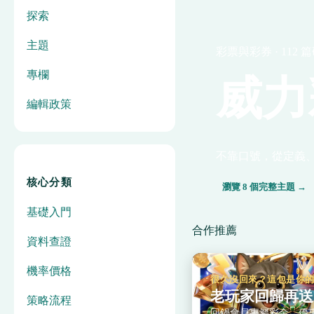
探索
主題
彩票與彩券 · 112 
專欄
威力
編輯政策
不靠口號，從定義
核心分類
瀏覽 8 個完整主題 →
基礎入門
合作推薦
資料查證
機率價格
很久沒回來？這包是你
老玩家回歸再送
策略流程
回鍋會員專屬彩金，優