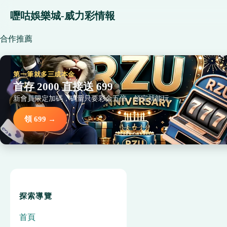
嚦咕娛樂城-威力彩情報
合作推薦
第一筆就多三成本金
首存 2000 直接送 699
新會員限定加碼，碼量只要彩金五倍，領完就能玩。
領 699 →
探索導覽
首頁