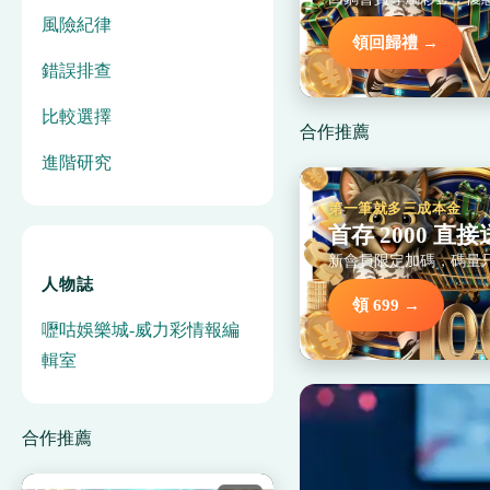
風險紀律
領回歸禮 →
錯誤排查
比較選擇
合作推薦
進階研究
第一筆就多三成本金
首存 2000 直接送
新會員限定加碼，碼量
人物誌
領 699 →
嚦咕娛樂城-威力彩情報編
輯室
合作推薦