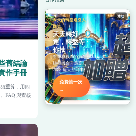
贊助
今天的轉盤還沒人
轉走
天天轉好
運，轉盤等
你抽
單筆存款 3000 就送
些舊結論
轉盤機會，最高
2888 每天都能中。
實作手冊
免費抽一次
必須重算，用四
→
FAQ 與查核