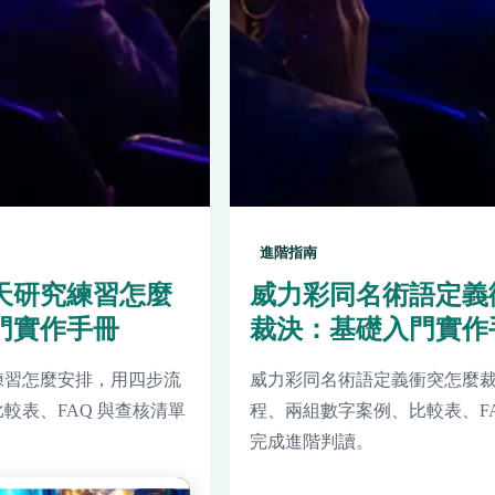
進階指南
天研究練習怎麼
威力彩同名術語定義
門實作手冊
裁決：基礎入門實作
練習怎麼安排，用四步流
威力彩同名術語定義衝突怎麼
較表、FAQ 與查核清單
程、兩組數字案例、比較表、FA
完成進階判讀。