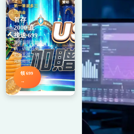
贊助
第一筆就多三
成本金
首存
2000 直
接送 699
新會員限定加
碼，碼量只要
彩金五倍，領
完就能玩。
領 699
→