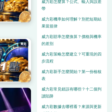
威力彩怎麼算？公式、輸入與誤差
帶
威力彩機率如何理解？別把短期結
果當規律
威力彩賠率怎麼換算？價格與機率
的差別
贊助
威力彩策略怎麼建立？可重現的四
步流程
威力彩新手怎麼開始？第一份檢核
表
威力彩常見錯誤有哪些？十二個判
讀陷阱
威力彩數據去哪裡看？來源與更新