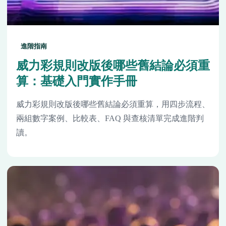
進階指南
威力彩規則改版後哪些舊結論必須重
算：基礎入門實作手冊
威力彩規則改版後哪些舊結論必須重算，用四步流程、
兩組數字案例、比較表、FAQ 與查核清單完成進階判
讀。