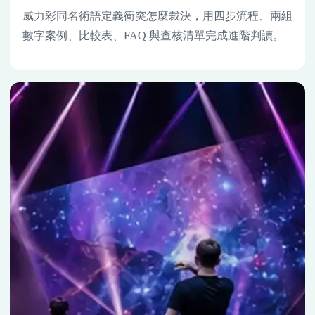
威力彩同名術語定義衝突怎麼裁決，用四步流程、兩組
數字案例、比較表、FAQ 與查核清單完成進階判讀。