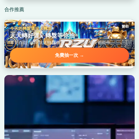
合作推薦
贊助
今天的轉盤還沒人轉走
天天轉好運，轉盤等你抽
單筆存款 3000 就送轉盤機會，最高 2888 每天都能中。
免費抽一次 →