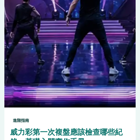
進階指南
威力彩第一次複盤應該檢查哪些紀