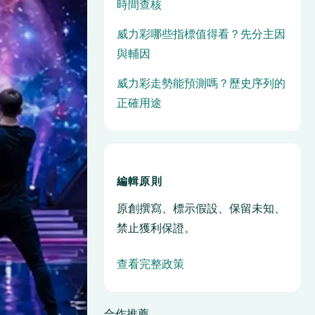
時間查核
威力彩哪些指標值得看？先分主因
與輔因
威力彩走勢能預測嗎？歷史序列的
正確用途
編輯原則
原創撰寫、標示假設、保留未知、
禁止獲利保證。
查看完整政策
合作推薦