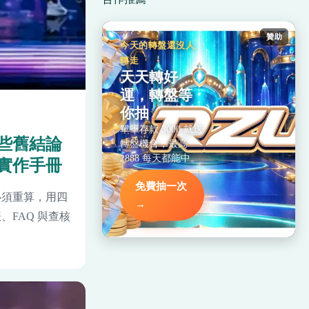
贊助
今天的轉盤還沒人
轉走
天天轉好
運，轉盤等
你抽
單筆存款 3000 就送
些舊結論
轉盤機會，最高
2888 每天都能中。
實作手冊
免費抽一次
必須重算，用四
→
FAQ 與查核