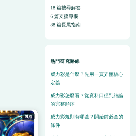
18 篇搜尋解答
6 篇支援專欄
88 篇長尾指南
熱門研究路線
威力彩是什麼？先用一頁弄懂核心
定義
威力彩怎麼看？從資料口徑到結論
的完整順序
威力彩規則有哪些？開始前必查的
贊助
條件