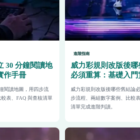
進階指南
 30 分鐘閱讀地
威力彩規則改版後哪
實作手冊
必須重算：基礎入門
分鐘閱讀地圖，用四步流
威力彩規則改版後哪些舊結論
較表、FAQ 與查核清單
步流程、兩組數字案例、比較表、
清單完成進階判讀。