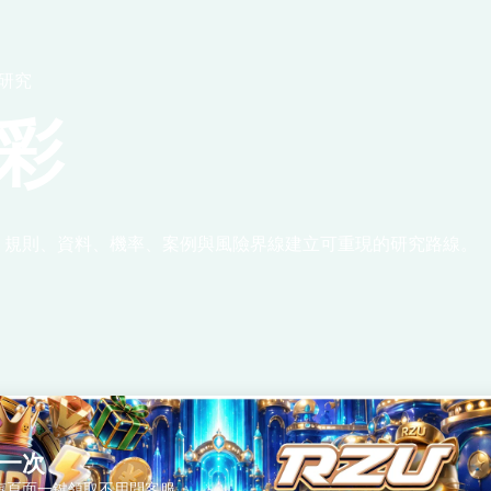
篇研究
彩
、規則、資料、機率、案例與風險界線建立可重現的研究路線。
的
一次
惠頁面一鍵領取不用問客服。