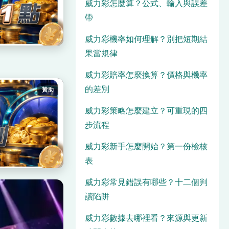
威力彩怎麼算？公式、輸入與誤差
帶
威力彩機率如何理解？別把短期結
果當規律
威力彩賠率怎麼換算？價格與機率
的差別
贊助
威力彩策略怎麼建立？可重現的四
步流程
威力彩新手怎麼開始？第一份檢核
表
威力彩常見錯誤有哪些？十二個判
讀陷阱
威力彩數據去哪裡看？來源與更新