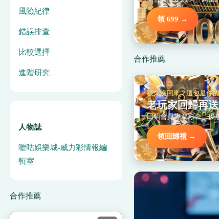
風險紀律
領 699 →
錯誤排查
比較選擇
合作推薦
進階研究
很久沒回來？這包是你
老玩家回歸再送
回鍋會員專屬彩金，優
人物誌
領回歸禮 →
嚦咕娛樂城-威力彩情報編
輯室
合作推薦