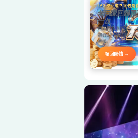
很久沒回來？這包是
老玩家回歸再
一次
回鍋會員專屬彩金，
惠頁面一鍵領取不用
客服。
領回歸禮 →