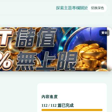
探索
主題
專欄
關於
切換深色
贊助
內容進度
112 / 112 篇已完成