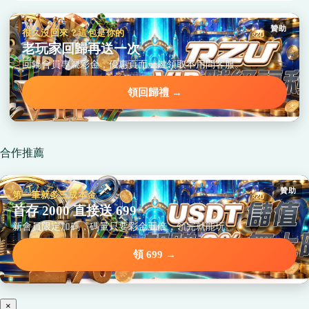
贊助
很久沒回來？這包是你的
老玩家回歸再送一次
回鍋會員專屬彩金，優惠頁面一鍵領取不用問客服。
領回歸禮 →
合作推薦
贊助
第一筆就多三成本金
首存 2000 直接送 699
新會員限定加碼，碼量只要彩金五倍，領完就能玩。
領 699 →
×