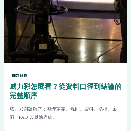
問題解答
威力彩怎麼看？從資料口徑到結論的
完整順序
威力彩判讀解答：整理定義、規則、資料、指標、案
例、FAQ 與風險界線。