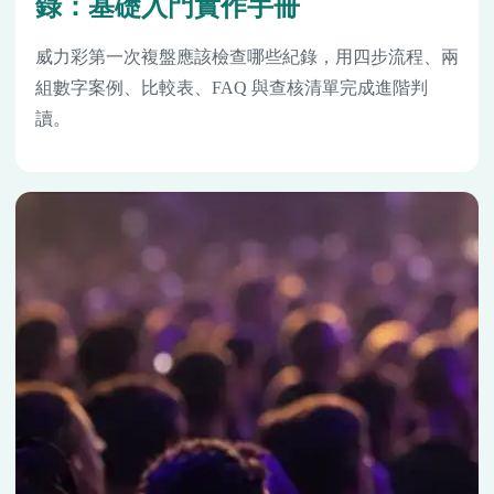
錄：基礎入門實作手冊
威力彩第一次複盤應該檢查哪些紀錄，用四步流程、兩
組數字案例、比較表、FAQ 與查核清單完成進階判
讀。