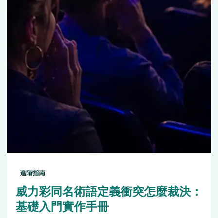
進階指南
威力彩同名術語定義衝突怎麼裁決：
基礎入門實作手冊