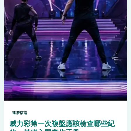
進階指南
威力彩第一次複盤應該檢查哪些紀