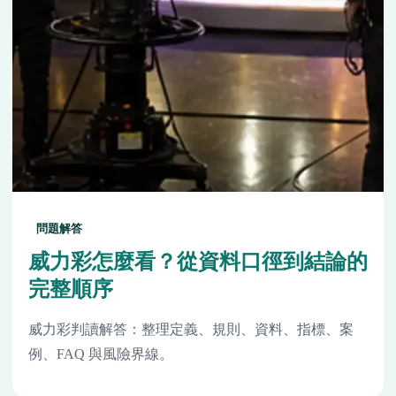
問題解答
威力彩怎麼看？從資料口徑到結論的
完整順序
威力彩判讀解答：整理定義、規則、資料、指標、案
例、FAQ 與風險界線。