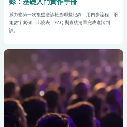
錄：基礎入門實作手冊
威力彩第一次複盤應該檢查哪些紀錄，用四步流程、兩
組數字案例、比較表、FAQ 與查核清單完成進階判
讀。