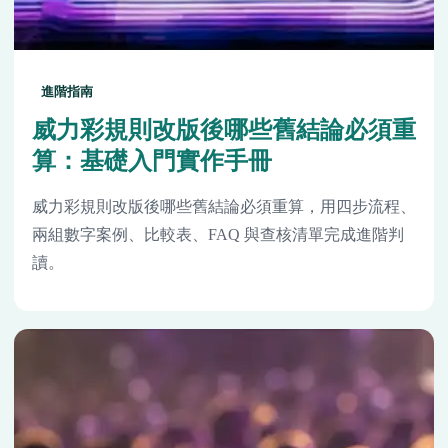
進階指南
威力彩規則改版後哪些舊結論必須重
算：基礎入門實作手冊
威力彩規則改版後哪些舊結論必須重算，用四步流程、
兩組數字案例、比較表、FAQ 與查核清單完成進階判
讀。