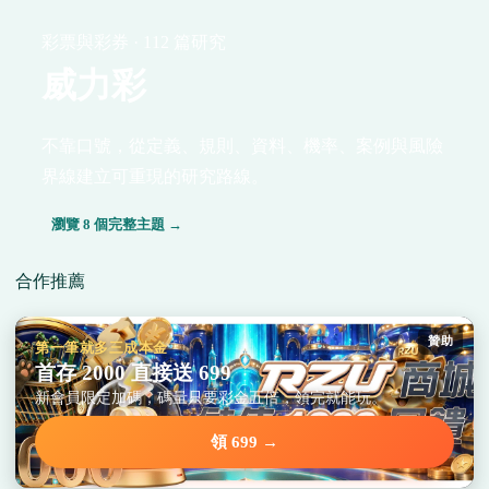
彩票與彩券 · 112 篇研究
威力彩
不靠口號，從定義、規則、資料、機率、案例與風險
界線建立可重現的研究路線。
瀏覽 8 個完整主題 →
合作推薦
贊助
第一筆就多三成本金
首存 2000 直接送 699
新會員限定加碼，碼量只要彩金五倍，領完就能玩。
領 699 →