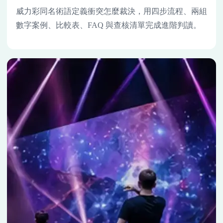
威力彩同名術語定義衝突怎麼裁決，用四步流程、兩組
數字案例、比較表、FAQ 與查核清單完成進階判讀。