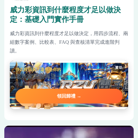
威力彩資訊到什麼程度才足以做決
定：基礎入門實作手冊
威力彩資訊到什麼程度才足以做決定，用四步流程、兩
組數字案例、比較表、FAQ 與查核清單完成進階判
讀。
贊助
很久沒回來？這包是你的
老玩家回歸再送一次
回鍋會員專屬彩金，優惠頁面一鍵領取不用問客服。
領回歸禮 →