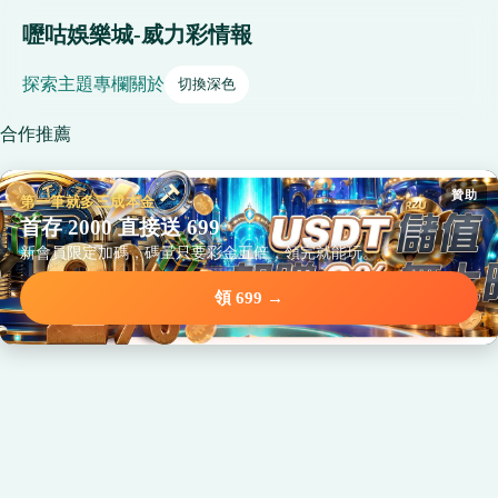
嚦咕娛樂城-威力彩情報
探索
主題
專欄
關於
切換深色
合作推薦
贊助
第一筆就多三成本金
首存 2000 直接送 699
新會員限定加碼，碼量只要彩金五倍，領完就能玩。
領 699 →