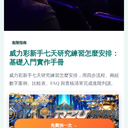
進階指南
威力彩新手七天研究練習怎麼安排：
基礎入門實作手冊
威力彩新手七天研究練習怎麼安排，用四步流程、兩組
數字案例、比較表、FAQ 與查核清單完成進階判讀。
贊助
今天的轉盤還沒人轉走
天天轉好運，轉盤等你抽
單筆存款 3000 就送轉盤機會，最高 2888 每天都能中。
免費抽一次 →