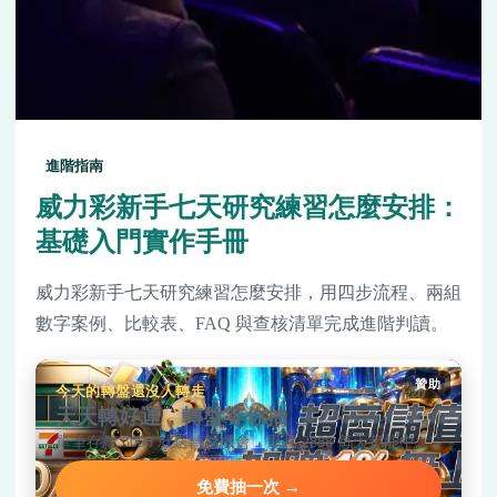
進階指南
威力彩新手七天研究練習怎麼安排：
基礎入門實作手冊
威力彩新手七天研究練習怎麼安排，用四步流程、兩組
數字案例、比較表、FAQ 與查核清單完成進階判讀。
贊助
今天的轉盤還沒人轉走
天天轉好運，轉盤等你抽
單筆存款 3000 就送轉盤機會，最高 2888 每天都能中。
免費抽一次 →