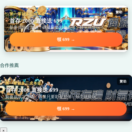
贊助
第一筆就多三成本金
首存 2000 直接送 699
新會員限定加碼，碼量只要彩金五倍，領完就能玩。
領 699 →
合作推薦
贊助
第一筆就多三成本金
首存 2000 直接送 699
新會員限定加碼，碼量只要彩金五倍，領完就能玩。
領 699 →
×