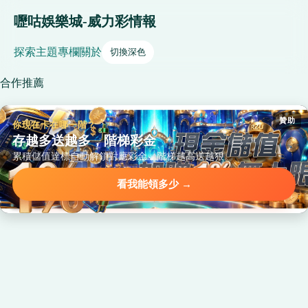
嚦咕娛樂城-威力彩情報
探索
主題
專欄
關於
切換深色
合作推薦
贊助
你現在卡在哪一階？
存越多送越多，階梯彩金
累積儲值達標自動解鎖對應彩金，階梯越高送越狠。
看我能領多少 →