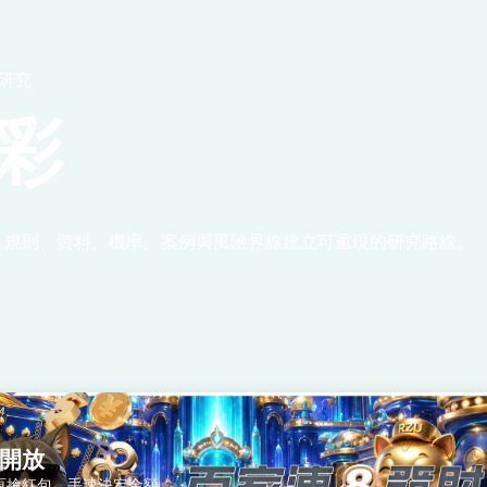
篇研究
彩
、規則、資料、機率、案例與風險界線建立可重現的研究路線。
開放
頁搶紅包，手速決定金額。