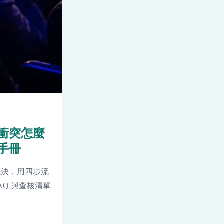
衝突怎麼
手冊
裁決，用四步流
Q 與查核清單