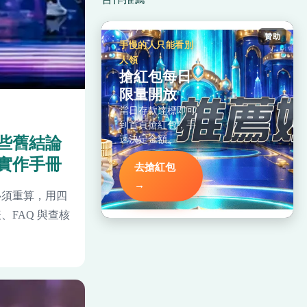
贊助
手慢的人只能看別
人領
搶紅包每日
限量開放
當日存款達標即可
到首頁搶紅包，手
速決定金額。
些舊結論
實作手冊
去搶紅包
→
必須重算，用四
FAQ 與查核