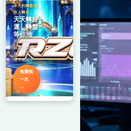
贊助
今天的轉盤還
沒人轉走
天天轉好
運，轉盤
等你抽
單筆存款 3000
就送轉盤機
會，最高 2888
每天都能中。
免費抽
一次
→