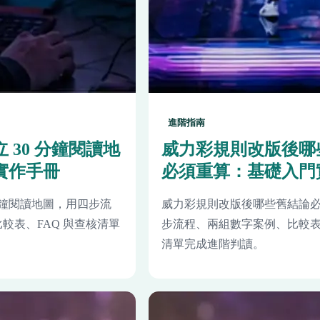
進階指南
 30 分鐘閱讀地
威力彩規則改版後哪
實作手冊
必須重算：基礎入門
分鐘閱讀地圖，用四步流
威力彩規則改版後哪些舊結論
較表、FAQ 與查核清單
步流程、兩組數字案例、比較表、
清單完成進階判讀。