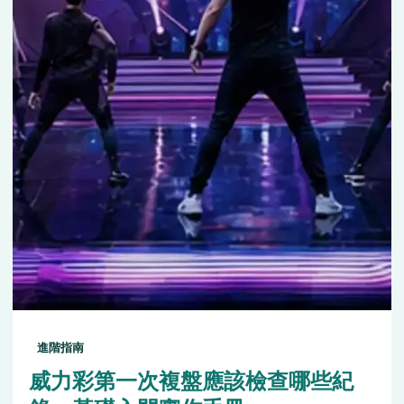
進階指南
威力彩第一次複盤應該檢查哪些紀