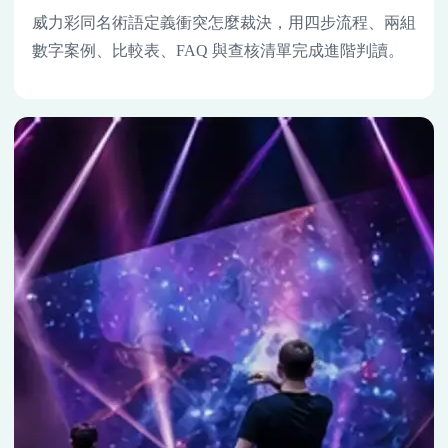
威力彩同名術語定義衝突怎麼裁決，用四步流程、兩組
數字案例、比較表、FAQ 與查核清單完成進階判讀。