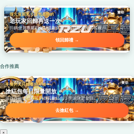
贊助
很久沒回來？這包是你的
老玩家回歸再送一次
回鍋會員專屬彩金，優惠頁面一鍵領取不用問客服。
領回歸禮 →
合作推薦
贊助
手慢的人只能看別人領
搶紅包每日限量開放
當日存款達標即可到首頁搶紅包，手速決定金額。
去搶紅包 →
×