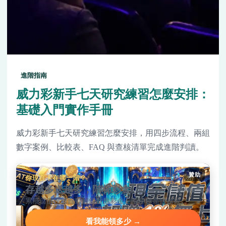
進階指南
威力彩新手七天研究練習怎麼安排：
基礎入門實作手冊
威力彩新手七天研究練習怎麼安排，用四步流程、兩組
數字案例、比較表、FAQ 與查核清單完成進階判讀。
贊助
你現在卡在哪一階？
存越多送越多，階梯彩金
累積儲值達標自動解鎖對應彩金，階梯越高送越狠。
看我能領多少 →