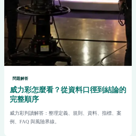
問題解答
威力彩怎麼看？從資料口徑到結論的
完整順序
威力彩判讀解答：整理定義、規則、資料、指標、案
例、FAQ 與風險界線。