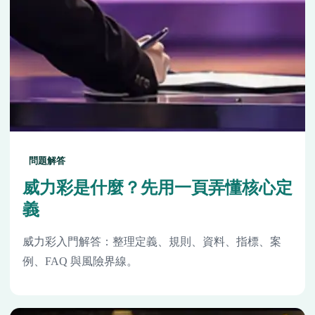
問題解答
威力彩是什麼？先用一頁弄懂核心定
義
威力彩入門解答：整理定義、規則、資料、指標、案
例、FAQ 與風險界線。