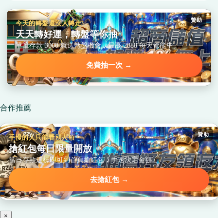
贊助
今天的轉盤還沒人轉走
天天轉好運，轉盤等你抽
單筆存款 3000 就送轉盤機會，最高 2888 每天都能中。
免費抽一次 →
合作推薦
贊助
手慢的人只能看別人領
搶紅包每日限量開放
當日存款達標即可到首頁搶紅包，手速決定金額。
去搶紅包 →
×