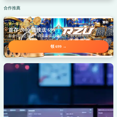
合作推薦
贊助
第一筆就多三成本金
首存 2000 直接送 699
新會員限定加碼，碼量只要彩金五倍，領完就能玩。
領 699 →