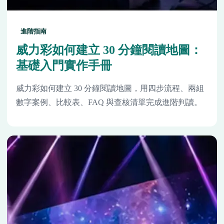
進階指南
威力彩如何建立 30 分鐘閱讀地圖：
基礎入門實作手冊
威力彩如何建立 30 分鐘閱讀地圖，用四步流程、兩組
數字案例、比較表、FAQ 與查核清單完成進階判讀。