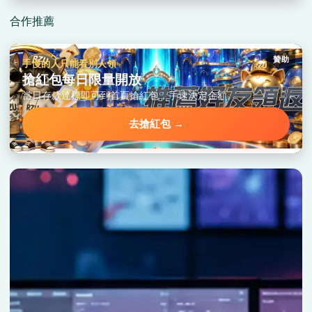
合作推薦
贊助
手慢的人只能看別人領
搶紅包每日限量開放
當日存款達標即可到首頁搶紅包，手速決定金額。
去搶紅包 →