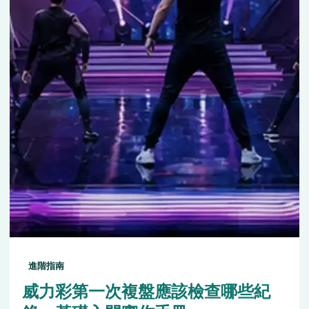
進階指南
威力彩第一次複盤應該檢查哪些紀