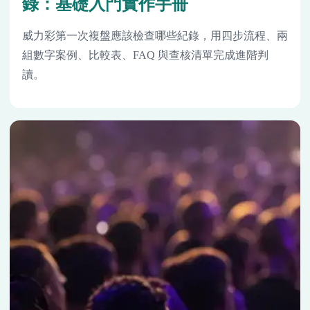
錄：基礎入門實作手冊
威力彩第一次複盤應該檢查哪些紀錄，用四步流程、兩
組數字案例、比較表、FAQ 與查核清單完成進階判
讀。