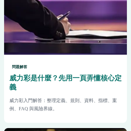
問題解答
威力彩是什麼？先用一頁弄懂核心定
義
威力彩入門解答：整理定義、規則、資料、指標、案
例、FAQ 與風險界線。