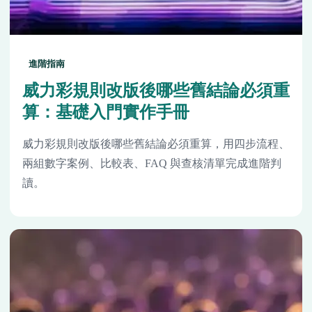
進階指南
威力彩規則改版後哪些舊結論必須重
算：基礎入門實作手冊
威力彩規則改版後哪些舊結論必須重算，用四步流程、
兩組數字案例、比較表、FAQ 與查核清單完成進階判
讀。