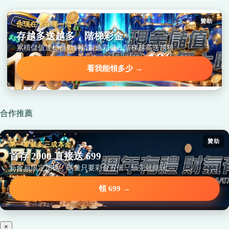
贊助
你現在卡在哪一階？
存越多送越多，階梯彩金
累積儲值達標自動解鎖對應彩金，階梯越高送越狠。
看我能領多少 →
合作推薦
贊助
第一筆就多三成本金
首存 2000 直接送 699
新會員限定加碼，碼量只要彩金五倍，領完就能玩。
領 699 →
×