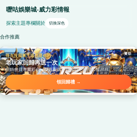
嚦咕娛樂城-威力彩情報
探索
主題
專欄
關於
切換深色
合作推薦
贊助
很久沒回來？這包是你的
老玩家回歸再送一次
回鍋會員專屬彩金，優惠頁面一鍵領取不用問客服。
領回歸禮 →