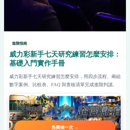
進階指南
威力彩新手七天研究練習怎麼安排：
基礎入門實作手冊
威力彩新手七天研究練習怎麼安排，用四步流程、兩組
數字案例、比較表、FAQ 與查核清單完成進階判讀。
贊助
今天的轉盤還沒人轉走
天天轉好運，轉盤等你抽
單筆存款 3000 就送轉盤機會，最高 2888 每天都能中。
免費抽一次 →