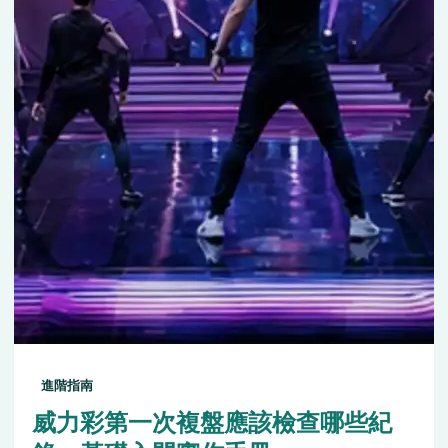
進階指南
威力彩第一次複盤應該檢查哪些紀