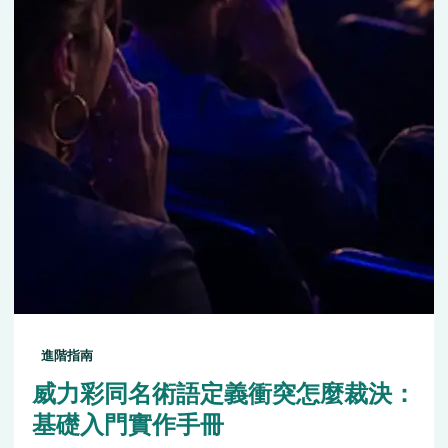
進階指南
威力彩同名術語定義衝突怎麼裁決：
基礎入門實作手冊