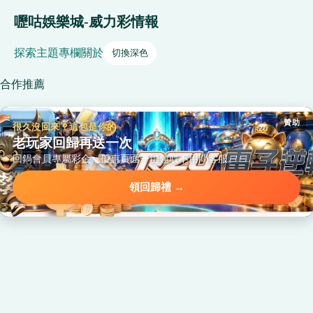
嚦咕娛樂城-威力彩情報
探索
主題
專欄
關於
切換深色
合作推薦
贊助
很久沒回來？這包是你的
老玩家回歸再送一次
回鍋會員專屬彩金，優惠頁面一鍵領取不用問客服。
領回歸禮 →