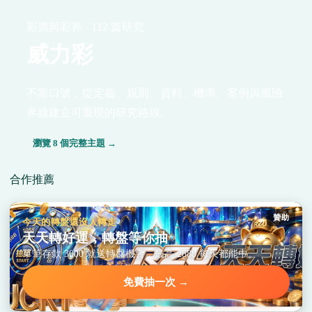
彩票與彩券 · 112 篇研究
威力彩
不靠口號，從定義、規則、資料、機率、案例與風險
界線建立可重現的研究路線。
瀏覽 8 個完整主題 →
合作推薦
贊助
今天的轉盤還沒人轉走
天天轉好運，轉盤等你抽
單筆存款 3000 就送轉盤機會，最高 2888 每天都能中。
免費抽一次 →