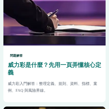
問題解答
威力彩是什麼？先用一頁弄懂核心定
義
威力彩入門解答：整理定義、規則、資料、指標、案
例、FAQ 與風險界線。