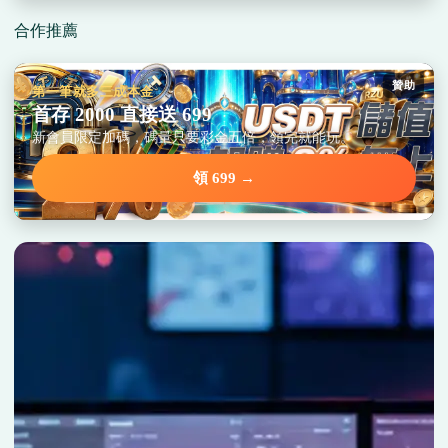
合作推薦
贊助
第一筆就多三成本金
首存 2000 直接送 699
新會員限定加碼，碼量只要彩金五倍，領完就能玩。
領 699 →