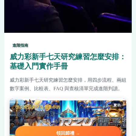
進階指南
威力彩新手七天研究練習怎麼安排：
基礎入門實作手冊
威力彩新手七天研究練習怎麼安排，用四步流程、兩組
數字案例、比較表、FAQ 與查核清單完成進階判讀。
贊助
很久沒回來？這包是你的
老玩家回歸再送一次
回鍋會員專屬彩金，優惠頁面一鍵領取不用問客服。
領回歸禮 →