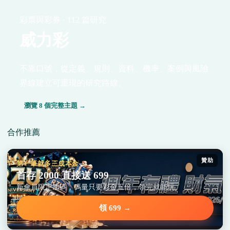
彩票與彩券 · 112 篇研究
威力彩
不靠口號，從定義、規則、資料、機率、案例與風險
界線建立可重現的研究路線。
瀏覽 8 個完整主題 →
合作推薦
贊助
第一筆就多三成本金
首存 2000 直接送 699
新會員限定加碼，碼量只要彩金五倍，領完就能玩。
領 699 →