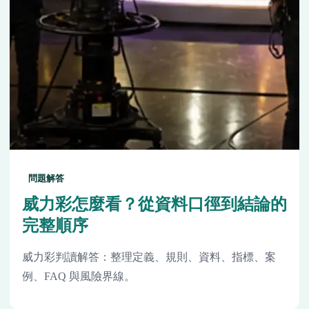
問題解答
威力彩怎麼看？從資料口徑到結論的
完整順序
威力彩判讀解答：整理定義、規則、資料、指標、案
例、FAQ 與風險界線。