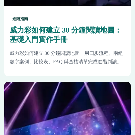
進階指南
威力彩如何建立 30 分鐘閱讀地圖：
基礎入門實作手冊
威力彩如何建立 30 分鐘閱讀地圖，用四步流程、兩組
數字案例、比較表、FAQ 與查核清單完成進階判讀。