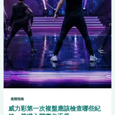
進階指南
威力彩第一次複盤應該檢查哪些紀