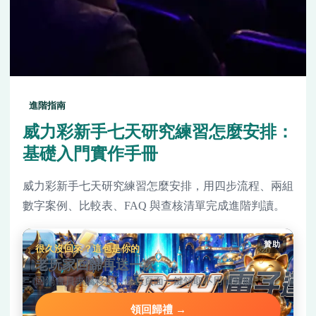
進階指南
威力彩新手七天研究練習怎麼安排：
基礎入門實作手冊
威力彩新手七天研究練習怎麼安排，用四步流程、兩組
數字案例、比較表、FAQ 與查核清單完成進階判讀。
贊助
很久沒回來？這包是你的
老玩家回歸再送一次
回鍋會員專屬彩金，優惠頁面一鍵領取不用問客服。
領回歸禮 →