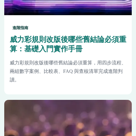
進階指南
威力彩規則改版後哪些舊結論必須重
算：基礎入門實作手冊
威力彩規則改版後哪些舊結論必須重算，用四步流程、
兩組數字案例、比較表、FAQ 與查核清單完成進階判
讀。