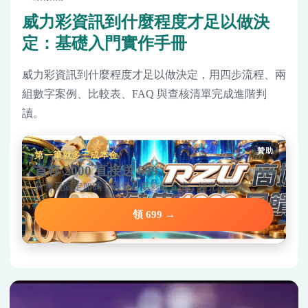
威力彩資訊到什麼程度才足以做決
定：基礎入門實作手冊
威力彩資訊到什麼程度才足以做決定，用四步流程、兩
組數字案例、比較表、FAQ 與查核清單完成進階判
讀。
贊助
第一筆就多三成本金
首存 2000 直接送 699
新會員限定加碼，碼量只要彩金五倍，領完就能玩。
領 699 →