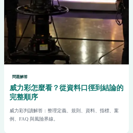
問題解答
威力彩怎麼看？從資料口徑到結論的
完整順序
威力彩判讀解答：整理定義、規則、資料、指標、案
例、FAQ 與風險界線。