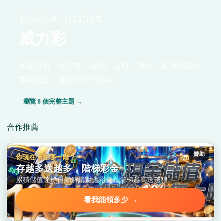
彩票與彩券 · 112 篇研究
威力彩
不靠口號，從定義、規則、資料、機率、案例與風險
界線建立可重現的研究路線。
瀏覽 8 個完整主題 →
合作推薦
贊助
你現在卡在哪一階？
存越多送越多，階梯彩金
累積儲值達標自動解鎖對應彩金，階梯越高送越狠。
看我能領多少 →