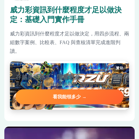
威力彩資訊到什麼程度才足以做決
定：基礎入門實作手冊
威力彩資訊到什麼程度才足以做決定，用四步流程、兩
組數字案例、比較表、FAQ 與查核清單完成進階判
讀。
贊助
你現在卡在哪一階？
存越多送越多，階梯彩金
累積儲值達標自動解鎖對應彩金，階梯越高送越狠。
看我能領多少 →