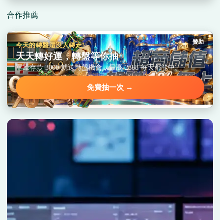
合作推薦
贊助
今天的轉盤還沒人轉走
天天轉好運，轉盤等你抽
單筆存款 3000 就送轉盤機會，最高 2888 每天都能中。
免費抽一次 →