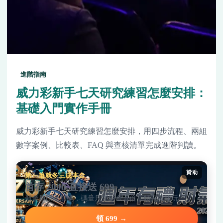
進階指南
威力彩新手七天研究練習怎麼安排：
基礎入門實作手冊
威力彩新手七天研究練習怎麼安排，用四步流程、兩組
數字案例、比較表、FAQ 與查核清單完成進階判讀。
贊助
第一筆就多三成本金
首存 2000 直接送 699
新會員限定加碼，碼量只要彩金五倍，領完就能玩。
領 699 →