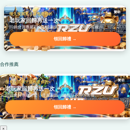
贊助
很久沒回來？這包是你的
老玩家回歸再送一次
回鍋會員專屬彩金，優惠頁面一鍵領取不用問客服。
領回歸禮 →
合作推薦
贊助
很久沒回來？這包是你的
老玩家回歸再送一次
回鍋會員專屬彩金，優惠頁面一鍵領取不用問客服。
領回歸禮 →
×