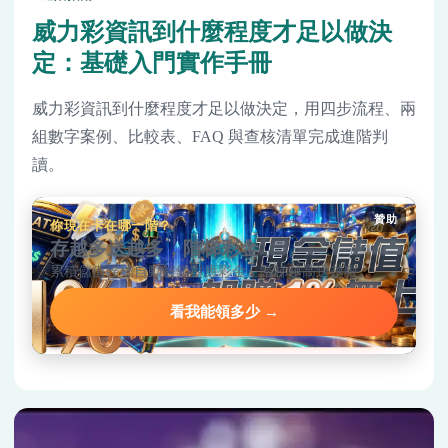
威力彩資訊到什麼程度才足以做決
定：基礎入門實作手冊
威力彩資訊到什麼程度才足以做決定，用四步流程、兩
組數字案例、比較表、FAQ 與查核清單完成進階判
讀。
贊助
你現在卡在哪一階？
存越多送越多，階梯彩金
累積儲值達標自動解鎖對應彩金，階梯越高送越狠。
看我能領多少 →