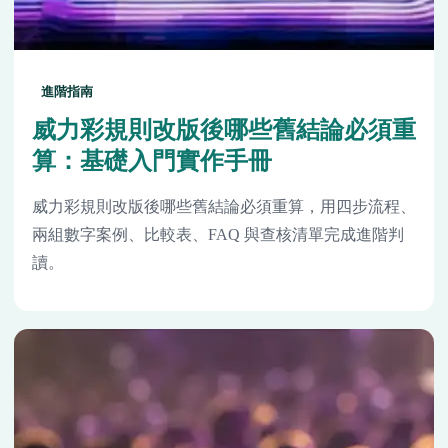
進階指南
威力彩規則改版後哪些舊結論必須重
算：基礎入門實作手冊
威力彩規則改版後哪些舊結論必須重算，用四步流程、
兩組數字案例、比較表、FAQ 與查核清單完成進階判
讀。