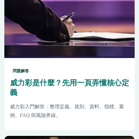
問題解答
威力彩是什麼？先用一頁弄懂核心定
義
威力彩入門解答：整理定義、規則、資料、指標、案
例、FAQ 與風險界線。