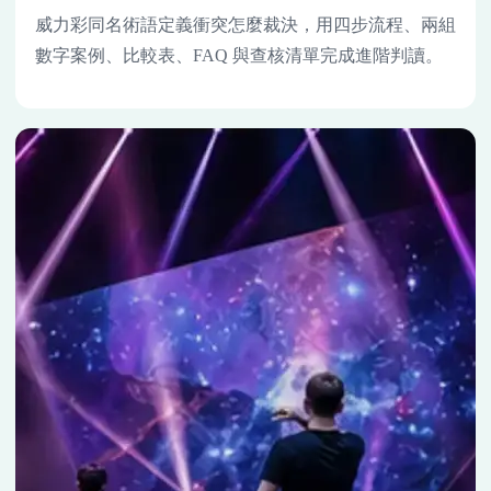
威力彩同名術語定義衝突怎麼裁決，用四步流程、兩組
數字案例、比較表、FAQ 與查核清單完成進階判讀。