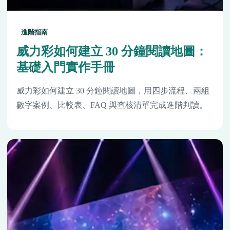
進階指南
威力彩如何建立 30 分鐘閱讀地圖：
基礎入門實作手冊
威力彩如何建立 30 分鐘閱讀地圖，用四步流程、兩組
數字案例、比較表、FAQ 與查核清單完成進階判讀。