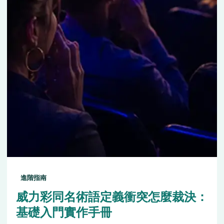
進階指南
威力彩同名術語定義衝突怎麼裁決：
基礎入門實作手冊