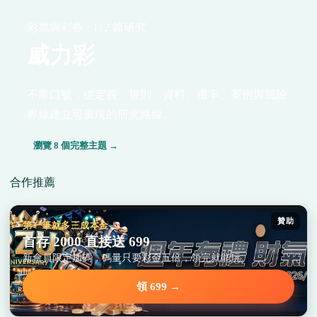
彩票與彩券 · 112 篇研究
威力彩
不靠口號，從定義、規則、資料、機率、案例與風險
界線建立可重現的研究路線。
瀏覽 8 個完整主題 →
合作推薦
贊助
第一筆就多三成本金
首存 2000 直接送 699
新會員限定加碼，碼量只要彩金五倍，領完就能玩。
領 699 →