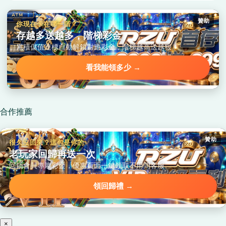
贊助
你現在卡在哪一階？
存越多送越多，階梯彩金
累積儲值達標自動解鎖對應彩金，階梯越高送越狠。
看我能領多少 →
合作推薦
贊助
很久沒回來？這包是你的
老玩家回歸再送一次
回鍋會員專屬彩金，優惠頁面一鍵領取不用問客服。
領回歸禮 →
×