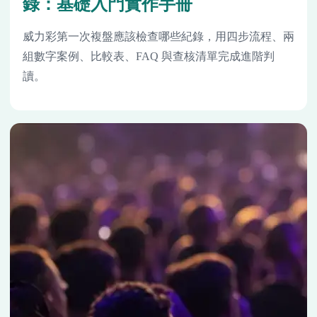
錄：基礎入門實作手冊
威力彩第一次複盤應該檢查哪些紀錄，用四步流程、兩
組數字案例、比較表、FAQ 與查核清單完成進階判
讀。