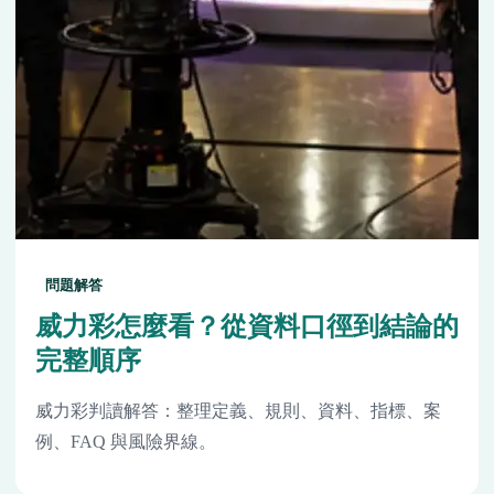
問題解答
威力彩怎麼看？從資料口徑到結論的
完整順序
威力彩判讀解答：整理定義、規則、資料、指標、案
例、FAQ 與風險界線。