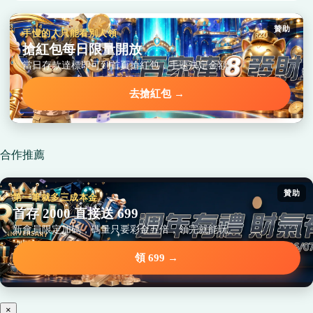
贊助
手慢的人只能看別人領
搶紅包每日限量開放
當日存款達標即可到首頁搶紅包，手速決定金額。
去搶紅包 →
合作推薦
贊助
第一筆就多三成本金
首存 2000 直接送 699
新會員限定加碼，碼量只要彩金五倍，領完就能玩。
領 699 →
×