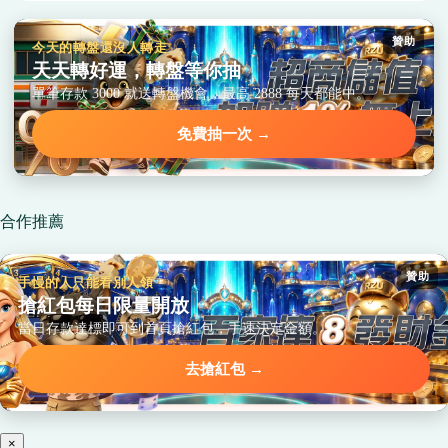
贊助
今天的轉盤還沒人轉走
天天轉好運，轉盤等你抽
單筆存款 3000 就送轉盤機會，最高 2888 每天都能中。
免費抽一次 →
合作推薦
贊助
手慢的人只能看別人領
搶紅包每日限量開放
當日存款達標即可到首頁搶紅包，手速決定金額。
去搶紅包 →
×