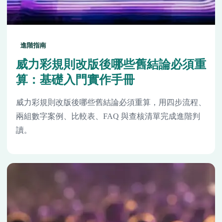
進階指南
威力彩規則改版後哪些舊結論必須重
算：基礎入門實作手冊
威力彩規則改版後哪些舊結論必須重算，用四步流程、
兩組數字案例、比較表、FAQ 與查核清單完成進階判
讀。