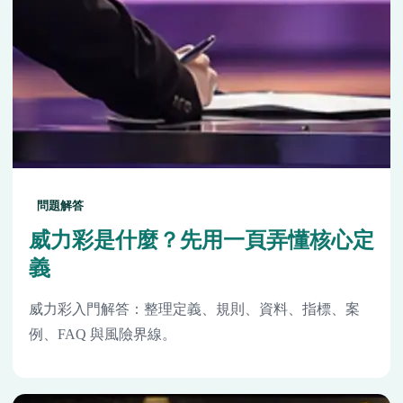
問題解答
威力彩是什麼？先用一頁弄懂核心定
義
威力彩入門解答：整理定義、規則、資料、指標、案
例、FAQ 與風險界線。