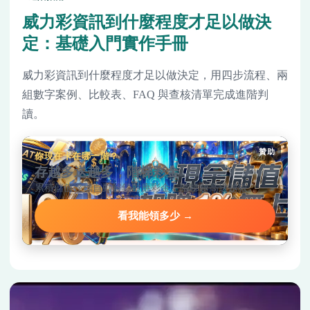
威力彩資訊到什麼程度才足以做決
定：基礎入門實作手冊
威力彩資訊到什麼程度才足以做決定，用四步流程、兩
組數字案例、比較表、FAQ 與查核清單完成進階判
讀。
贊助
你現在卡在哪一階？
存越多送越多，階梯彩金
累積儲值達標自動解鎖對應彩金，階梯越高送越狠。
看我能領多少 →