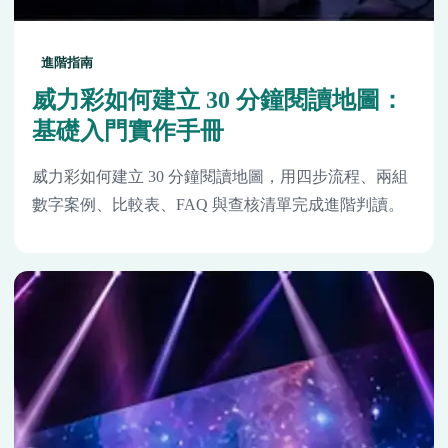
進階指南
威力彩如何建立 30 分鐘閱讀地圖：
基礎入門實作手冊
威力彩如何建立 30 分鐘閱讀地圖，用四步流程、兩組
數字案例、比較表、FAQ 與查核清單完成進階判讀。