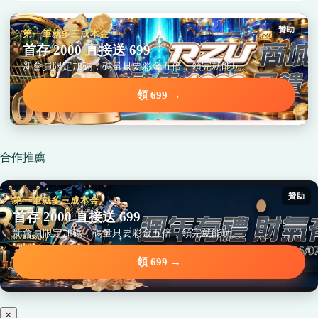
贊助
第一筆就多三成本金
首存 2000 直接送 699
新會員限定加碼，碼量只要彩金五倍，領完就能玩。
領 699 →
合作推薦
贊助
第一筆就多三成本金
首存 2000 直接送 699
新會員限定加碼，碼量只要彩金五倍，領完就能玩。
領 699 →
×