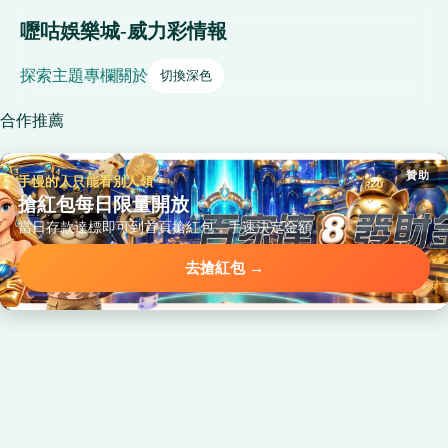
嚦咕娛樂城-威力彩情報
探索
主題
專欄
關於
切換深色
合作推薦
贊助
手慢的人只能看別人領
搶紅包每日限量開放
當日存款達標即可到首頁搶紅包，手速決定金額。
去搶紅包 →