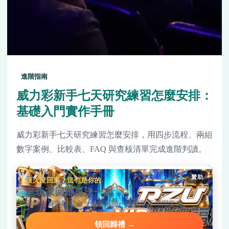
進階指南
威力彩新手七天研究練習怎麼安排：
基礎入門實作手冊
威力彩新手七天研究練習怎麼安排，用四步流程、兩組
數字案例、比較表、FAQ 與查核清單完成進階判讀。
贊助
很久沒回來？這包是你的
老玩家回歸再送一次
回鍋會員專屬彩金，優惠頁面一鍵領取不用問客服。
領回歸禮 →