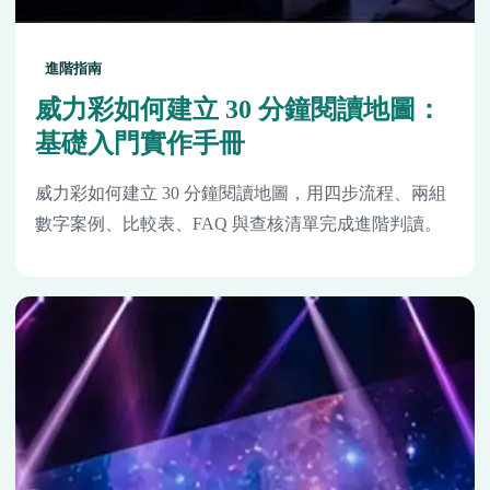
進階指南
威力彩如何建立 30 分鐘閱讀地圖：
基礎入門實作手冊
威力彩如何建立 30 分鐘閱讀地圖，用四步流程、兩組
數字案例、比較表、FAQ 與查核清單完成進階判讀。