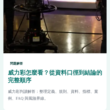
問題解答
威力彩怎麼看？從資料口徑到結論的
完整順序
威力彩判讀解答：整理定義、規則、資料、指標、案
例、FAQ 與風險界線。