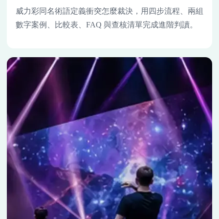
威力彩同名術語定義衝突怎麼裁決，用四步流程、兩組
數字案例、比較表、FAQ 與查核清單完成進階判讀。