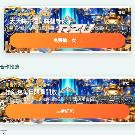
贊助
今天的轉盤還沒人轉走
天天轉好運，轉盤等你抽
單筆存款 3000 就送轉盤機會，最高 2888 每天都能中。
免費抽一次 →
合作推薦
贊助
手慢的人只能看別人領
搶紅包每日限量開放
當日存款達標即可到首頁搶紅包，手速決定金額。
去搶紅包 →
×