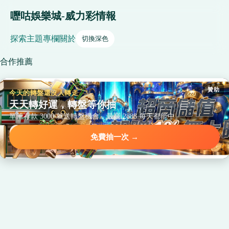
嚦咕娛樂城-威力彩情報
探索
主題
專欄
關於
切換深色
合作推薦
贊助
今天的轉盤還沒人轉走
天天轉好運，轉盤等你抽
單筆存款 3000 就送轉盤機會，最高 2888 每天都能中。
免費抽一次 →