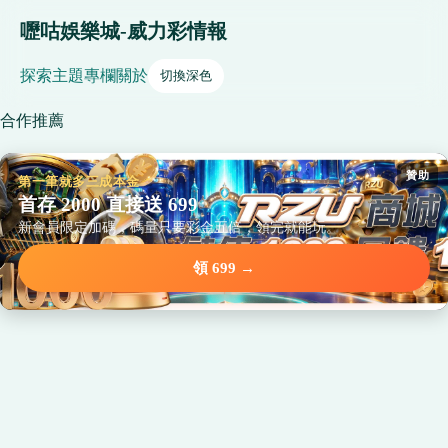
嚦咕娛樂城-威力彩情報
探索
主題
專欄
關於
切換深色
合作推薦
贊助
第一筆就多三成本金
首存 2000 直接送 699
新會員限定加碼，碼量只要彩金五倍，領完就能玩。
領 699 →