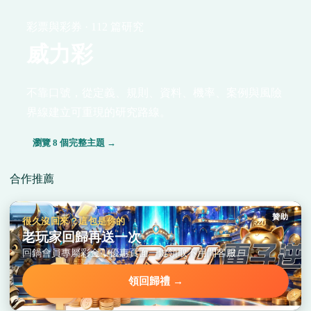
彩票與彩券 · 112 篇研究
威力彩
不靠口號，從定義、規則、資料、機率、案例與風險
界線建立可重現的研究路線。
瀏覽 8 個完整主題 →
合作推薦
贊助
很久沒回來？這包是你的
老玩家回歸再送一次
回鍋會員專屬彩金，優惠頁面一鍵領取不用問客服。
領回歸禮 →